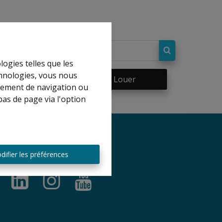
logies telles que les
chnologies, vous nous
re
À Louer
rtement de navigation ou
bas de page via l'option
difier les préférences