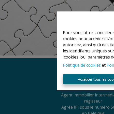
Pour vous offrir la meilleu
cookies pour accéder et/ou
autorisez, ainsi qu'à des 
les identifiants uniques su
'cookies' ou 'paramètres d
Politique de cookies
et
Poli
Mentions légal
Accepter tous les coo
Titulaire IPI: David GU
Agent immobilier intermédia
régisseur
Agréé IPI sous le numéro 5
en Belgique