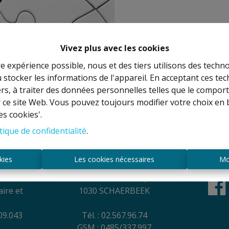
Vivez plus avec les cookies
re expérience possible, nous et des tiers utilisons des techno
 stocker les informations de l'appareil. En acceptant ces te
À Vend
tiers, à traiter des données personnelles telles que le compo
r ce site Web. Vous pouvez toujours modifier votre choix en 
es cookies'.
tique de confidentialité
.
es
Contact
kies
Les cookies nécessaires
Mo
NEL
Rue Anatole France, 44
ire et
1030 SCHAERBEEK
09.043
Tél. : 02.567.96.74
GSM : 0485/337.997