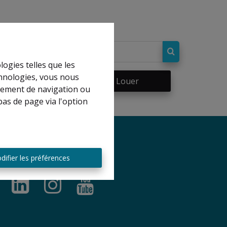
logies telles que les
chnologies, vous nous
re
À Louer
rtement de navigation ou
bas de page via l'option
difier les préférences