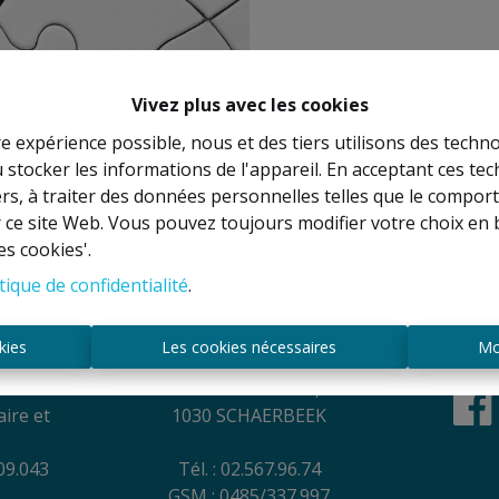
Vivez plus avec les cookies
re expérience possible, nous et des tiers utilisons des techno
 stocker les informations de l'appareil. En acceptant ces te
À Vend
tiers, à traiter des données personnelles telles que le compo
r ce site Web. Vous pouvez toujours modifier votre choix en 
es cookies'.
tique de confidentialité
.
es
Contact
kies
Les cookies nécessaires
Mo
NEL
Rue Anatole France, 44
ire et
1030 SCHAERBEEK
09.043
Tél. : 02.567.96.74
GSM : 0485/337.997