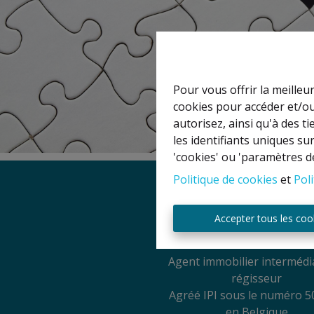
Pour vous offrir la meilleu
cookies pour accéder et/ou
autorisez, ainsi qu'à des 
les identifiants uniques su
'cookies' ou 'paramètres d
Politique de cookies
et
Poli
Mentions légal
Accepter tous les coo
Titulaire IPI: David GU
Agent immobilier intermédia
régisseur
Agréé IPI sous le numéro 5
en Belgique