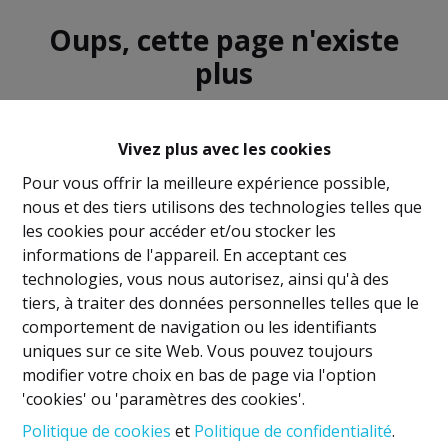
Oups, cette page n'existe
plus
Vivez plus avec les cookies
Pour vous offrir la meilleure expérience possible,
nous et des tiers utilisons des technologies telles que
À Vendre
À Louer
les cookies pour accéder et/ou stocker les
informations de l'appareil. En acceptant ces
technologies, vous nous autorisez, ainsi qu'à des
tiers, à traiter des données personnelles telles que le
comportement de navigation ou les identifiants
uniques sur ce site Web. Vous pouvez toujours
Mentions légales
modifier votre choix en bas de page via l'option
'cookies' ou 'paramètres des cookies'.
Titulaire IPI: David GUNEL
Politique de cookies
et
Politique de confidentialité
.
Agent immobilier intermédiaire et régisseur