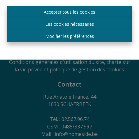
Agréé IPI sous le numéro 509.043 en Belgique
Accepter tous les cookies
Autorité de surveillance
IPI
Les cookies nécessaires
Rue du Luxembourg 16B, 1000 Bruxelles, Belgique
Soumis au code de déontologie suivant l'arrêté royal
Modifier les préférences
du 29
juin 2018
RC Professionnelle et Cautionnement via Axa
Belgium SA - Police n° 730.390.160
Conditions générales d´utilisation du site, charte sur
la vie privée et politique de gestion des cookies
Contact
Rue Anatole France, 44
1030 SCHAERBEEK
Tél. : 02.567.96.74
GSM : 0485/337.997
Mail : info@homeside.be