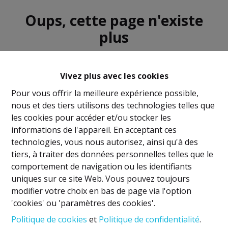
Oups, cette page n'existe
plus
Vivez plus avec les cookies
Pour vous offrir la meilleure expérience possible,
nous et des tiers utilisons des technologies telles que
À Vendre
À Louer
les cookies pour accéder et/ou stocker les
informations de l'appareil. En acceptant ces
technologies, vous nous autorisez, ainsi qu'à des
tiers, à traiter des données personnelles telles que le
comportement de navigation ou les identifiants
uniques sur ce site Web. Vous pouvez toujours
Mentions légales
modifier votre choix en bas de page via l'option
'cookies' ou 'paramètres des cookies'.
Titulaire IPI: David GUNEL
Politique de cookies
et
Politique de confidentialité
.
Agent immobilier intermédiaire et régisseur