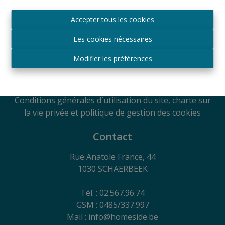
Agréé IPI sous le numéro 509.043 en Belgique
Accepter tous les cookies
Autorité de surveillance
IPI
Les cookies nécessaires
Rue du Luxembourg 16B, 1000 Bruxelles, Belgique
Soumis au code de déontologie suivant l'arrêté royal
Modifier les préférences
du 29
juin 2018
RC Professionnelle et Cautionnement via Axa
Belgium SA - Police n° 730.390.160
Conditions générales d´utilisation du site, charte sur
la vie privée et politique de gestion des cookies
Contact
Rue Anatole France, 44
1030 SCHAERBEEK
Tél. : 02.567.96.74
GSM : 0485/337.997
Mail : info@homeside.be