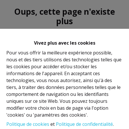
Oups, cette page n'existe
plus
Vivez plus avec les cookies
Pour vous offrir la meilleure expérience possible,
nous et des tiers utilisons des technologies telles que
À Vendre
À Louer
les cookies pour accéder et/ou stocker les
informations de l'appareil. En acceptant ces
technologies, vous nous autorisez, ainsi qu'à des
tiers, à traiter des données personnelles telles que le
comportement de navigation ou les identifiants
uniques sur ce site Web. Vous pouvez toujours
Mentions légales
modifier votre choix en bas de page via l'option
'cookies' ou 'paramètres des cookies'.
Titulaire IPI: David GUNEL
Politique de cookies
et
Politique de confidentialité
.
Agent immobilier intermédiaire et régisseur