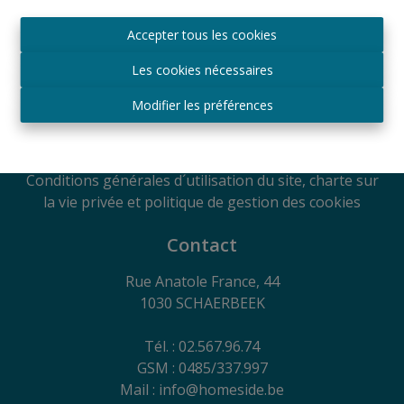
Agréé IPI sous le numéro 509.043 en Belgique
Accepter tous les cookies
Autorité de surveillance
IPI
Les cookies nécessaires
Rue du Luxembourg 16B, 1000 Bruxelles, Belgique
Soumis au code de déontologie suivant l'arrêté royal
Modifier les préférences
du 29
juin 2018
RC Professionnelle et Cautionnement via Axa
Belgium SA - Police n° 730.390.160
Conditions générales d´utilisation du site, charte sur
la vie privée et politique de gestion des cookies
Contact
Rue Anatole France, 44
1030 SCHAERBEEK
Tél. : 02.567.96.74
GSM : 0485/337.997
Mail : info@homeside.be