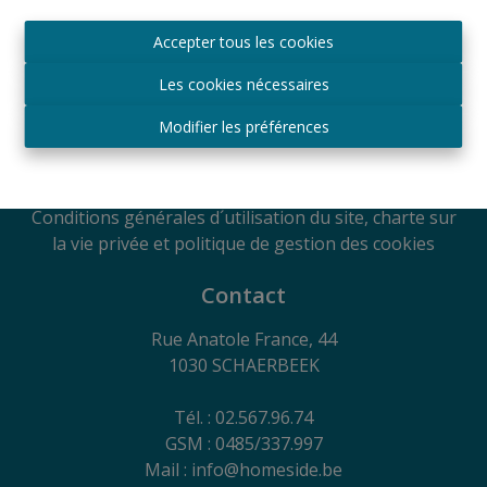
Agréé IPI sous le numéro 509.043 en Belgique
Accepter tous les cookies
Autorité de surveillance
IPI
Les cookies nécessaires
Rue du Luxembourg 16B, 1000 Bruxelles, Belgique
Soumis au code de déontologie suivant l'arrêté royal
Modifier les préférences
du 29
juin 2018
RC Professionnelle et Cautionnement via Axa
Belgium SA - Police n° 730.390.160
Conditions générales d´utilisation du site, charte sur
la vie privée et politique de gestion des cookies
Contact
Rue Anatole France, 44
1030 SCHAERBEEK
Tél. : 02.567.96.74
GSM : 0485/337.997
Mail : info@homeside.be