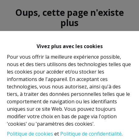
Oups, cette page n'existe
plus
Vivez plus avec les cookies
Pour vous offrir la meilleure expérience possible,
nous et des tiers utilisons des technologies telles que
À Vendre
À Louer
les cookies pour accéder et/ou stocker les
informations de l'appareil. En acceptant ces
technologies, vous nous autorisez, ainsi qu'à des
tiers, à traiter des données personnelles telles que le
comportement de navigation ou les identifiants
uniques sur ce site Web. Vous pouvez toujours
Mentions légales
modifier votre choix en bas de page via l'option
'cookies' ou 'paramètres des cookies'.
Titulaire IPI: David GUNEL
Politique de cookies
et
Politique de confidentialité
.
Agent immobilier intermédiaire et régisseur