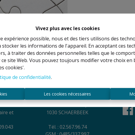
Vivez plus avec les cookies
re expérience possible, nous et des tiers utilisons des techno
 stocker les informations de l'appareil. En acceptant ces te
À Vend
tiers, à traiter des données personnelles telles que le compo
r ce site Web. Vous pouvez toujours modifier votre choix en 
es cookies'.
tique de confidentialité
.
es
Contact
kies
Les cookies nécessaires
Mo
NEL
Rue Anatole France, 44
ire et
1030 SCHAERBEEK
09.043
Tél. : 02.567.96.74
GSM : 0485/337.997