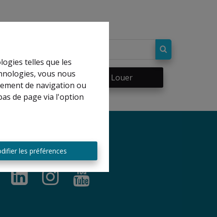
logies telles que les
chnologies, vous nous
re
À Louer
rtement de navigation ou
bas de page via l'option
difier les préférences