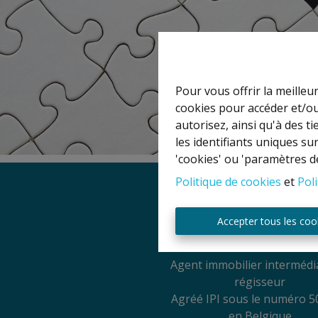
Pour vous offrir la meilleu
cookies pour accéder et/ou
autorisez, ainsi qu'à des 
les identifiants uniques su
'cookies' ou 'paramètres d
Politique de cookies
et
Poli
Mentions légal
Accepter tous les coo
Titulaire IPI: David GU
Agent immobilier intermédia
régisseur
Agréé IPI sous le numéro 5
en Belgique