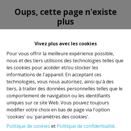
Oups, cette page n'existe
plus
Vivez plus avec les cookies
Pour vous offrir la meilleure expérience possible,
nous et des tiers utilisons des technologies telles que
À Vendre
À Louer
les cookies pour accéder et/ou stocker les
informations de l'appareil. En acceptant ces
technologies, vous nous autorisez, ainsi qu'à des
tiers, à traiter des données personnelles telles que le
comportement de navigation ou les identifiants
uniques sur ce site Web. Vous pouvez toujours
Mentions légales
modifier votre choix en bas de page via l'option
'cookies' ou 'paramètres des cookies'.
Titulaire IPI: David GUNEL
Politique de cookies
et
Politique de confidentialité
.
Agent immobilier intermédiaire et régisseur