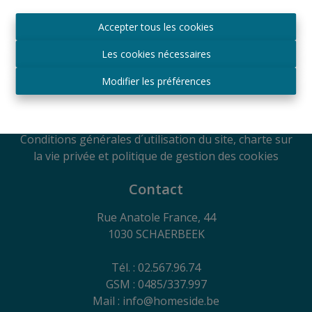
Agréé IPI sous le numéro 509.043 en Belgique
Accepter tous les cookies
Autorité de surveillance
IPI
Les cookies nécessaires
Rue du Luxembourg 16B, 1000 Bruxelles, Belgique
Soumis au code de déontologie suivant l'arrêté royal
Modifier les préférences
du 29
juin 2018
RC Professionnelle et Cautionnement via Axa
Belgium SA - Police n° 730.390.160
Conditions générales d´utilisation du site, charte sur
la vie privée et politique de gestion des cookies
Contact
Rue Anatole France, 44
1030 SCHAERBEEK
Tél. : 02.567.96.74
GSM : 0485/337.997
Mail : info@homeside.be