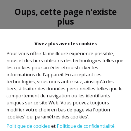
Oups, cette page n'existe
plus
Vivez plus avec les cookies
Pour vous offrir la meilleure expérience possible,
nous et des tiers utilisons des technologies telles que
À Vendre
À Louer
les cookies pour accéder et/ou stocker les
informations de l'appareil. En acceptant ces
technologies, vous nous autorisez, ainsi qu'à des
tiers, à traiter des données personnelles telles que le
comportement de navigation ou les identifiants
uniques sur ce site Web. Vous pouvez toujours
Mentions légales
modifier votre choix en bas de page via l'option
'cookies' ou 'paramètres des cookies'.
Titulaire IPI: David GUNEL
Politique de cookies
et
Politique de confidentialité
.
Agent immobilier intermédiaire et régisseur