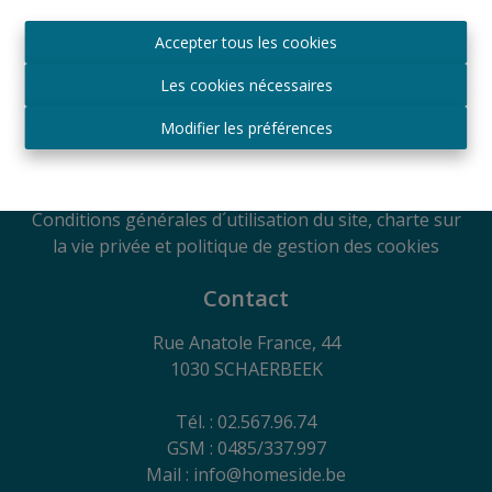
Agréé IPI sous le numéro 509.043 en Belgique
Accepter tous les cookies
Autorité de surveillance
IPI
Les cookies nécessaires
Rue du Luxembourg 16B, 1000 Bruxelles, Belgique
Soumis au code de déontologie suivant l'arrêté royal
Modifier les préférences
du 29
juin 2018
RC Professionnelle et Cautionnement via Axa
Belgium SA - Police n° 730.390.160
Conditions générales d´utilisation du site, charte sur
la vie privée et politique de gestion des cookies
Contact
Rue Anatole France, 44
1030 SCHAERBEEK
Tél. : 02.567.96.74
GSM : 0485/337.997
Mail : info@homeside.be