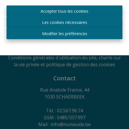
Agréé IPI sous le numéro 509.043 en Belgique
Accepter tous les cookies
Autorité de surveillance
IPI
Les cookies nécessaires
Rue du Luxembourg 16B, 1000 Bruxelles, Belgique
Soumis au code de déontologie suivant l'arrêté royal
Modifier les préférences
du 29
juin 2018
RC Professionnelle et Cautionnement via Axa
Belgium SA - Police n° 730.390.160
Conditions générales d´utilisation du site, charte sur
la vie privée et politique de gestion des cookies
Contact
Rue Anatole France, 44
1030 SCHAERBEEK
Tél. : 02.567.96.74
GSM : 0485/337.997
Mail : info@homeside.be