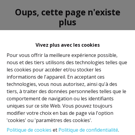
Oups, cette page n'existe
plus
Vivez plus avec les cookies
Pour vous offrir la meilleure expérience possible,
nous et des tiers utilisons des technologies telles que
À Vendre
À Louer
les cookies pour accéder et/ou stocker les
informations de l'appareil. En acceptant ces
technologies, vous nous autorisez, ainsi qu'à des
tiers, à traiter des données personnelles telles que le
comportement de navigation ou les identifiants
uniques sur ce site Web. Vous pouvez toujours
Mentions légales
modifier votre choix en bas de page via l'option
'cookies' ou 'paramètres des cookies'.
Titulaire IPI: David GUNEL
Politique de cookies
et
Politique de confidentialité
.
Agent immobilier intermédiaire et régisseur