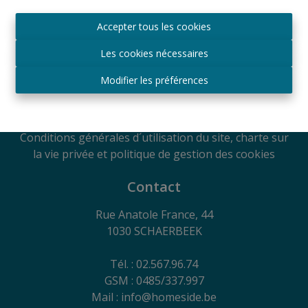
Agréé IPI sous le numéro 509.043 en Belgique
Accepter tous les cookies
Autorité de surveillance
IPI
Les cookies nécessaires
Rue du Luxembourg 16B, 1000 Bruxelles, Belgique
Soumis au code de déontologie suivant l'arrêté royal
Modifier les préférences
du 29
juin 2018
RC Professionnelle et Cautionnement via Axa
Belgium SA - Police n° 730.390.160
Conditions générales d´utilisation du site, charte sur
la vie privée et politique de gestion des cookies
Contact
Rue Anatole France, 44
1030 SCHAERBEEK
Tél. : 02.567.96.74
GSM : 0485/337.997
Mail : info@homeside.be