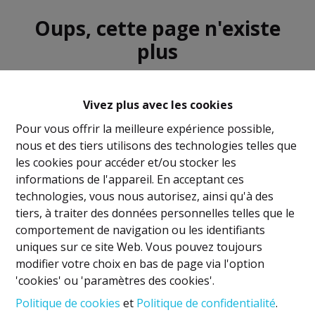
Oups, cette page n'existe
plus
Vivez plus avec les cookies
Pour vous offrir la meilleure expérience possible,
nous et des tiers utilisons des technologies telles que
À Vendre
À Louer
les cookies pour accéder et/ou stocker les
informations de l'appareil. En acceptant ces
technologies, vous nous autorisez, ainsi qu'à des
tiers, à traiter des données personnelles telles que le
comportement de navigation ou les identifiants
uniques sur ce site Web. Vous pouvez toujours
Mentions légales
modifier votre choix en bas de page via l'option
'cookies' ou 'paramètres des cookies'.
Titulaire IPI: David GUNEL
Politique de cookies
et
Politique de confidentialité
.
Agent immobilier intermédiaire et régisseur