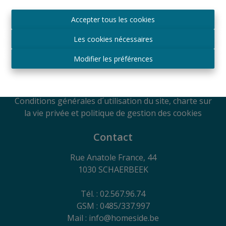
Agréé IPI sous le numéro 509.043 en Belgique
Accepter tous les cookies
Autorité de surveillance
IPI
Les cookies nécessaires
Rue du Luxembourg 16B, 1000 Bruxelles, Belgique
Soumis au code de déontologie suivant l'arrêté royal
Modifier les préférences
du 29
juin 2018
RC Professionnelle et Cautionnement via Axa
Belgium SA - Police n° 730.390.160
Conditions générales d´utilisation du site, charte sur
la vie privée et politique de gestion des cookies
Contact
Rue Anatole France, 44
1030 SCHAERBEEK
Tél. : 02.567.96.74
GSM : 0485/337.997
Mail : info@homeside.be