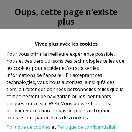
Oups, cette page n'existe
plus
Vivez plus avec les cookies
Pour vous offrir la meilleure expérience possible,
nous et des tiers utilisons des technologies telles que
À Vendre
À Louer
les cookies pour accéder et/ou stocker les
informations de l'appareil. En acceptant ces
technologies, vous nous autorisez, ainsi qu'à des
tiers, à traiter des données personnelles telles que le
comportement de navigation ou les identifiants
uniques sur ce site Web. Vous pouvez toujours
Mentions légales
modifier votre choix en bas de page via l'option
'cookies' ou 'paramètres des cookies'.
Titulaire IPI: David GUNEL
Politique de cookies
et
Politique de confidentialité
.
Agent immobilier intermédiaire et régisseur