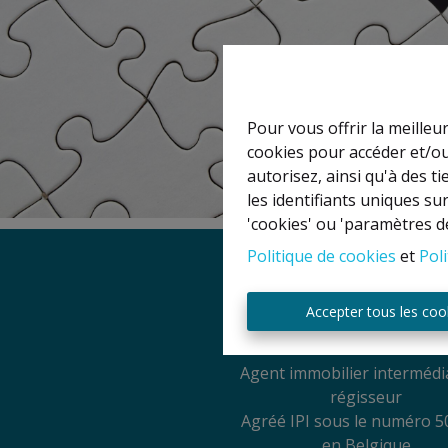
Pour vous offrir la meilleu
cookies pour accéder et/ou
autorisez, ainsi qu'à des 
les identifiants uniques su
'cookies' ou 'paramètres d
Politique de cookies
et
Poli
Mentions légal
Accepter tous les coo
Titulaire IPI: David GU
Agent immobilier intermédia
régisseur
Agréé IPI sous le numéro 5
en Belgique