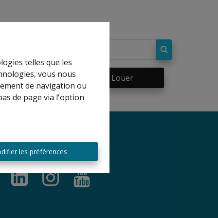
logies telles que les
chnologies, vous nous
re
À Louer
rtement de navigation ou
bas de page via l'option
difier les préférences