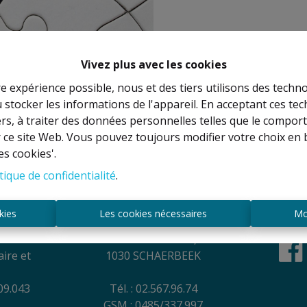
Vivez plus avec les cookies
re expérience possible, nous et des tiers utilisons des techno
 stocker les informations de l'appareil. En acceptant ces te
À Vend
tiers, à traiter des données personnelles telles que le compo
r ce site Web. Vous pouvez toujours modifier votre choix en 
es cookies'.
tique de confidentialité
.
es
Contact
kies
Les cookies nécessaires
Mo
NEL
Rue Anatole France, 44
ire et
1030 SCHAERBEEK
09.043
Tél. : 02.567.96.74
GSM : 0485/337.997