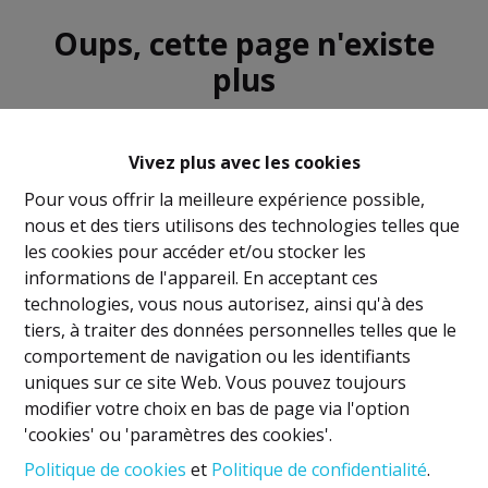
Oups, cette page n'existe
plus
Vivez plus avec les cookies
Pour vous offrir la meilleure expérience possible,
nous et des tiers utilisons des technologies telles que
À Vendre
À Louer
les cookies pour accéder et/ou stocker les
informations de l'appareil. En acceptant ces
technologies, vous nous autorisez, ainsi qu'à des
tiers, à traiter des données personnelles telles que le
comportement de navigation ou les identifiants
uniques sur ce site Web. Vous pouvez toujours
Mentions légales
modifier votre choix en bas de page via l'option
'cookies' ou 'paramètres des cookies'.
Titulaire IPI: David GUNEL
Politique de cookies
et
Politique de confidentialité
.
Agent immobilier intermédiaire et régisseur