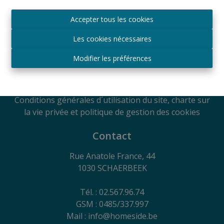
Agréé IPI sous le numéro 509.043 en Belgique
Accepter tous les cookies
Autorité de surveillance
IPI
Les cookies nécessaires
Rue du Luxembourg 16B, 1000 Bruxelles, Belgique
Soumis au code de déontologie suivant l'arrêté royal
Modifier les préférences
du 29
juin 2018
RC Professionnelle et Cautionnement via Axa
Belgium SA - Police n° 730.390.160
Conditions générales d´utilisation du site, charte sur
la vie privée et politique de gestion des cookies
Contact
Rue Anatole France, 44
1030 SCHAERBEEK
Tél. : 02.567.96.74
GSM : 0485/337.997
Mail : info@homeside.be