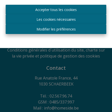
Agréé IPI sous le numéro 509.043 en Belgique
Accepter tous les cookies
Autorité de surveillance
IPI
Les cookies nécessaires
Rue du Luxembourg 16B, 1000 Bruxelles, Belgique
Soumis au code de déontologie suivant l'arrêté royal
Modifier les préférences
du 29
juin 2018
RC Professionnelle et Cautionnement via Axa
Belgium SA - Police n° 730.390.160
Conditions générales d´utilisation du site, charte sur
la vie privée et politique de gestion des cookies
Contact
Rue Anatole France, 44
1030 SCHAERBEEK
Tél. : 02.567.96.74
GSM : 0485/337.997
Mail : info@homeside.be