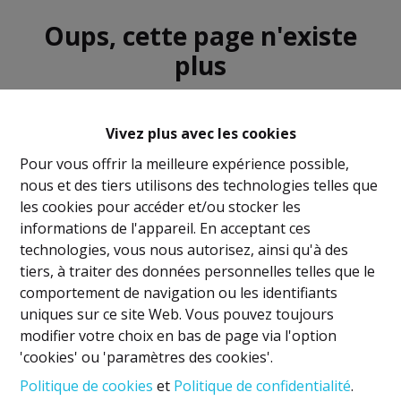
Oups, cette page n'existe
plus
Vivez plus avec les cookies
Pour vous offrir la meilleure expérience possible,
nous et des tiers utilisons des technologies telles que
À Vendre
À Louer
les cookies pour accéder et/ou stocker les
informations de l'appareil. En acceptant ces
technologies, vous nous autorisez, ainsi qu'à des
tiers, à traiter des données personnelles telles que le
comportement de navigation ou les identifiants
uniques sur ce site Web. Vous pouvez toujours
Mentions légales
modifier votre choix en bas de page via l'option
'cookies' ou 'paramètres des cookies'.
Titulaire IPI: David GUNEL
Politique de cookies
et
Politique de confidentialité
.
Agent immobilier intermédiaire et régisseur