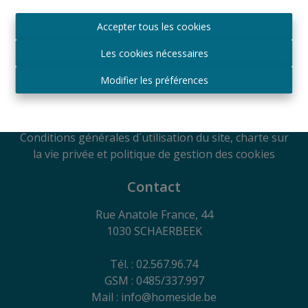
Agréé IPI sous le numéro 509.043 en Belgique
Accepter tous les cookies
Autorité de surveillance
IPI
Les cookies nécessaires
Rue du Luxembourg 16B, 1000 Bruxelles, Belgique
Soumis au code de déontologie suivant l'arrêté royal
Modifier les préférences
du 29
juin 2018
RC Professionnelle et Cautionnement via Axa
Belgium SA - Police n° 730.390.160
Conditions générales d´utilisation du site, charte sur
la vie privée et politique de gestion des cookies
Contact
Rue Anatole France, 44
1030 SCHAERBEEK
Tél. : 02.567.96.74
GSM : 0485/337.997
Mail : info@homeside.be