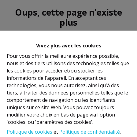
Oups, cette page n'existe
plus
Vivez plus avec les cookies
Pour vous offrir la meilleure expérience possible,
nous et des tiers utilisons des technologies telles que
À Vendre
À Louer
les cookies pour accéder et/ou stocker les
informations de l'appareil. En acceptant ces
technologies, vous nous autorisez, ainsi qu'à des
tiers, à traiter des données personnelles telles que le
comportement de navigation ou les identifiants
uniques sur ce site Web. Vous pouvez toujours
Mentions légales
modifier votre choix en bas de page via l'option
'cookies' ou 'paramètres des cookies'.
Titulaire IPI: David GUNEL
Politique de cookies
et
Politique de confidentialité
.
Agent immobilier intermédiaire et régisseur