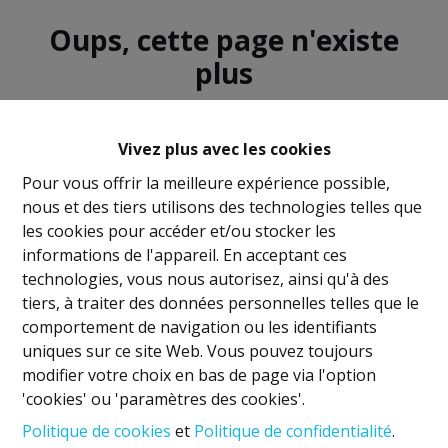
Oups, cette page n'existe
plus
Vivez plus avec les cookies
Pour vous offrir la meilleure expérience possible,
nous et des tiers utilisons des technologies telles que
À Vendre
À Louer
les cookies pour accéder et/ou stocker les
informations de l'appareil. En acceptant ces
technologies, vous nous autorisez, ainsi qu'à des
tiers, à traiter des données personnelles telles que le
comportement de navigation ou les identifiants
uniques sur ce site Web. Vous pouvez toujours
Mentions légales
modifier votre choix en bas de page via l'option
'cookies' ou 'paramètres des cookies'.
Titulaire IPI: David GUNEL
Politique de cookies
et
Politique de confidentialité
.
Agent immobilier intermédiaire et régisseur