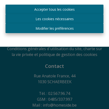
Agréé IPI sous le numéro 509.043 en Belgique
Accepter tous les cookies
Autorité de surveillance
IPI
Les cookies nécessaires
Rue du Luxembourg 16B, 1000 Bruxelles, Belgique
Soumis au code de déontologie suivant l'arrêté royal
Modifier les préférences
du 29
juin 2018
RC Professionnelle et Cautionnement via Axa
Belgium SA - Police n° 730.390.160
Conditions générales d´utilisation du site, charte sur
la vie privée et politique de gestion des cookies
Contact
Rue Anatole France, 44
1030 SCHAERBEEK
Tél. : 02.567.96.74
GSM : 0485/337.997
Mail : info@homeside.be