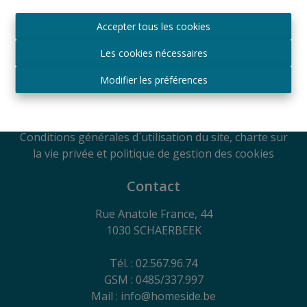
Agréé IPI sous le numéro 509.043 en Belgique
Accepter tous les cookies
Autorité de surveillance
IPI
Les cookies nécessaires
Rue du Luxembourg 16B, 1000 Bruxelles, Belgique
Soumis au code de déontologie suivant l'arrêté royal
Modifier les préférences
du 29
juin 2018
RC Professionnelle et Cautionnement via Axa
Belgium SA - Police n° 730.390.160
Conditions générales d´utilisation du site, charte sur
la vie privée et politique de gestion des cookies
Contact
Rue Anatole France, 44
1030 SCHAERBEEK
Tél. : 02.567.96.74
GSM : 0485/337.997
Mail : info@homeside.be