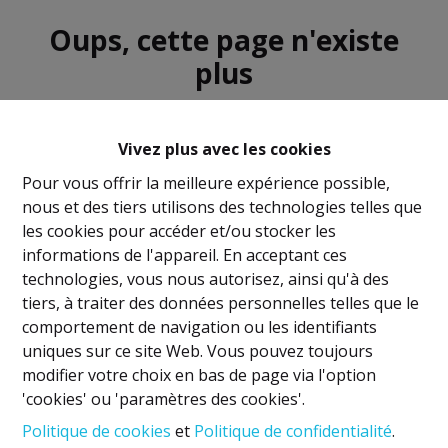
Oups, cette page n'existe
plus
Vivez plus avec les cookies
Pour vous offrir la meilleure expérience possible,
nous et des tiers utilisons des technologies telles que
À Vendre
À Louer
les cookies pour accéder et/ou stocker les
informations de l'appareil. En acceptant ces
technologies, vous nous autorisez, ainsi qu'à des
tiers, à traiter des données personnelles telles que le
comportement de navigation ou les identifiants
uniques sur ce site Web. Vous pouvez toujours
Mentions légales
modifier votre choix en bas de page via l'option
'cookies' ou 'paramètres des cookies'.
Titulaire IPI: David GUNEL
Politique de cookies
et
Politique de confidentialité
.
Agent immobilier intermédiaire et régisseur