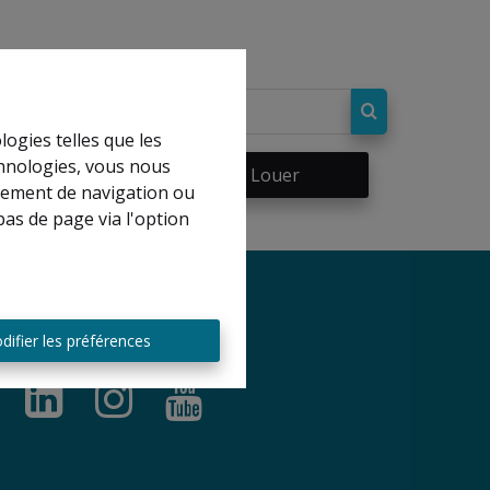
logies telles que les
chnologies, vous nous
re
À Louer
rtement de navigation ou
bas de page via l'option
difier les préférences