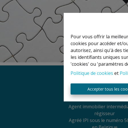
Pour vous offrir la meilleu
cookies pour accéder et/ou
autorisez, ainsi qu'à des 
les identifiants uniques su
'cookies' ou 'paramètres d
Politique de cookies
et
Poli
Mentions légal
Accepter tous les coo
Titulaire IPI: David GU
Agent immobilier intermédia
régisseur
Agréé IPI sous le numéro 5
en Belgique