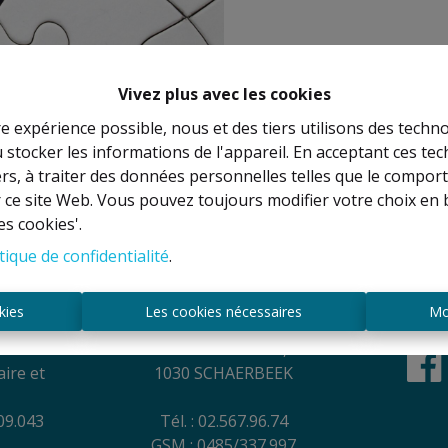
Vivez plus avec les cookies
re expérience possible, nous et des tiers utilisons des techno
 stocker les informations de l'appareil. En acceptant ces te
À Vend
tiers, à traiter des données personnelles telles que le compo
r ce site Web. Vous pouvez toujours modifier votre choix en 
es cookies'.
tique de confidentialité
.
es
Contact
kies
Les cookies nécessaires
Mo
NEL
Rue Anatole France, 44
ire et
1030 SCHAERBEEK
09.043
Tél. : 02.567.96.74
GSM : 0485/337.997