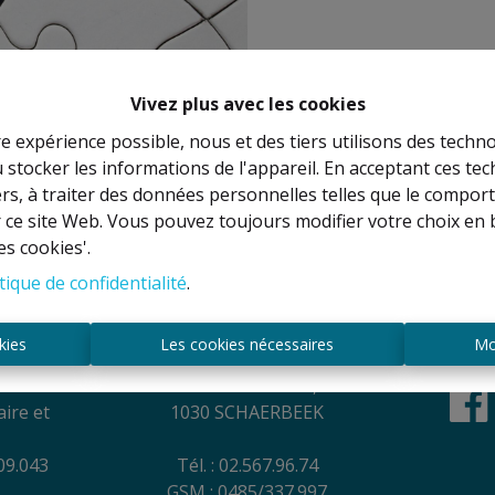
Vivez plus avec les cookies
re expérience possible, nous et des tiers utilisons des techno
 stocker les informations de l'appareil. En acceptant ces te
À Vend
tiers, à traiter des données personnelles telles que le compo
r ce site Web. Vous pouvez toujours modifier votre choix en 
es cookies'.
tique de confidentialité
.
es
Contact
kies
Les cookies nécessaires
Mo
NEL
Rue Anatole France, 44
ire et
1030 SCHAERBEEK
09.043
Tél. : 02.567.96.74
GSM : 0485/337.997