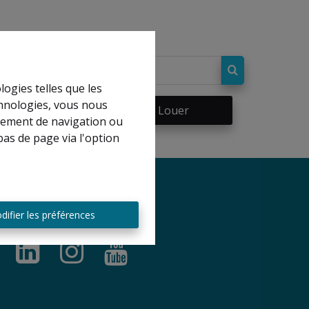
logies telles que les
chnologies, vous nous
re
À Louer
rtement de navigation ou
bas de page via l'option
difier les préférences