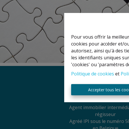
Pour vous offrir la meilleu
cookies pour accéder et/ou
autorisez, ainsi qu'à des 
les identifiants uniques su
'cookies' ou 'paramètres d
Politique de cookies
et
Poli
Mentions légal
Accepter tous les coo
Titulaire IPI: David GU
Agent immobilier intermédia
régisseur
Agréé IPI sous le numéro 5
en Belgique