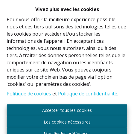
Vivez plus avec les cookies
Pour vous offrir la meilleure expérience possible,
nous et des tiers utilisons des technologies telles que
les cookies pour accéder et/ou stocker les
informations de l'appareil. En acceptant ces
technologies, vous nous autorisez, ainsi qu'à des
tiers, à traiter des données personnelles telles que le
comportement de navigation ou les identifiants
uniques sur ce site Web. Vous pouvez toujours
modifier votre choix en bas de page via l'option
'cookies' ou 'paramètres des cookies'.
ATELIER - BUREAU de +/-65m² - PAS DE
Politique de cookies
et
Politique de confidentialité
.
CHARGES COMMUNES!!
1082 Berchem-Sainte-Agathe
|
Ref
: 
2687
Accepter tous les cookies
€ 700 /mois
Les cookies nécessaires
Modifier les préférences