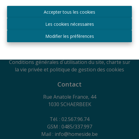
Agréé IPI sous le numéro 509.043 en Belgique
Accepter tous les cookies
Autorité de surveillance
IPI
Les cookies nécessaires
Rue du Luxembourg 16B, 1000 Bruxelles, Belgique
Soumis au code de déontologie suivant l'arrêté royal
Modifier les préférences
du 29
juin 2018
RC Professionnelle et Cautionnement via Axa
Belgium SA - Police n° 730.390.160
Conditions générales d´utilisation du site, charte sur
la vie privée et politique de gestion des cookies
Contact
Rue Anatole France, 44
1030 SCHAERBEEK
Tél. : 02.567.96.74
GSM : 0485/337.997
Mail : info@homeside.be