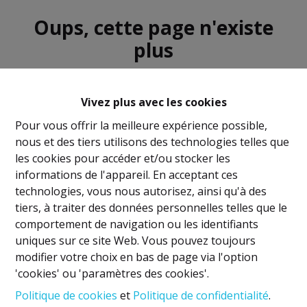
Oups, cette page n'existe
plus
Vivez plus avec les cookies
Pour vous offrir la meilleure expérience possible,
nous et des tiers utilisons des technologies telles que
À Vendre
À Louer
les cookies pour accéder et/ou stocker les
informations de l'appareil. En acceptant ces
technologies, vous nous autorisez, ainsi qu'à des
tiers, à traiter des données personnelles telles que le
comportement de navigation ou les identifiants
uniques sur ce site Web. Vous pouvez toujours
Mentions légales
modifier votre choix en bas de page via l'option
'cookies' ou 'paramètres des cookies'.
Titulaire IPI: David GUNEL
Politique de cookies
et
Politique de confidentialité
.
Agent immobilier intermédiaire et régisseur