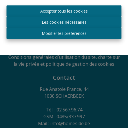
Agréé IPI sous le numéro 509.043 en Belgique
Accepter tous les cookies
Autorité de surveillance
IPI
Les cookies nécessaires
Rue du Luxembourg 16B, 1000 Bruxelles, Belgique
Soumis au code de déontologie suivant l'arrêté royal
Modifier les préférences
du 29
juin 2018
RC Professionnelle et Cautionnement via Axa
Belgium SA - Police n° 730.390.160
Conditions générales d´utilisation du site, charte sur
la vie privée et politique de gestion des cookies
Contact
Rue Anatole France, 44
1030 SCHAERBEEK
Tél. : 02.567.96.74
GSM : 0485/337.997
Mail : info@homeside.be