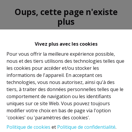
Oups, cette page n'existe
plus
Vivez plus avec les cookies
Pour vous offrir la meilleure expérience possible,
nous et des tiers utilisons des technologies telles que
À Vendre
À Louer
les cookies pour accéder et/ou stocker les
informations de l'appareil. En acceptant ces
technologies, vous nous autorisez, ainsi qu'à des
tiers, à traiter des données personnelles telles que le
comportement de navigation ou les identifiants
uniques sur ce site Web. Vous pouvez toujours
Mentions légales
modifier votre choix en bas de page via l'option
'cookies' ou 'paramètres des cookies'.
Titulaire IPI: David GUNEL
Politique de cookies
et
Politique de confidentialité
.
Agent immobilier intermédiaire et régisseur