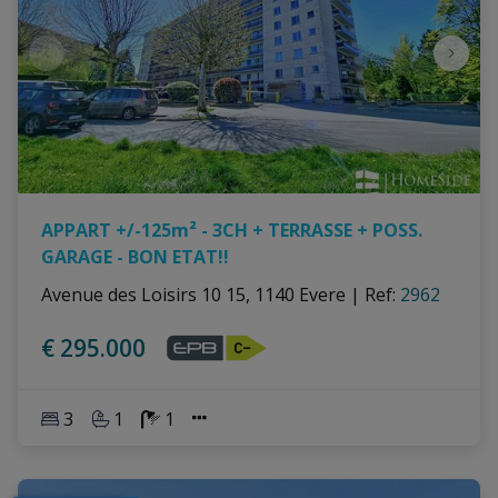
APPART +/-125m² - 3CH + TERRASSE + POSS.
GARAGE - BON ETAT!!
Avenue des Loisirs 10 15, 1140 Evere
|
Ref
: 
2962
€ 295.000
3
1
1