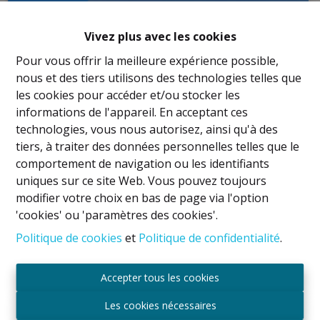
OPTION
Vivez plus avec les cookies
Pour vous offrir la meilleure expérience possible,
nous et des tiers utilisons des technologies telles que
les cookies pour accéder et/ou stocker les
informations de l'appareil. En acceptant ces
technologies, vous nous autorisez, ainsi qu'à des
tiers, à traiter des données personnelles telles que le
comportement de navigation ou les identifiants
uniques sur ce site Web. Vous pouvez toujours
modifier votre choix en bas de page via l'option
Quartier Oud Kapelleke - Studio 45m² +
'cookies' ou 'paramètres des cookies'.
Terrasse !!
Politique de cookies
et
Politique de confidentialité
.
1140 Evere
|
Ref
: 
2074
Accepter tous les cookies
€ 149.000
Les cookies nécessaires