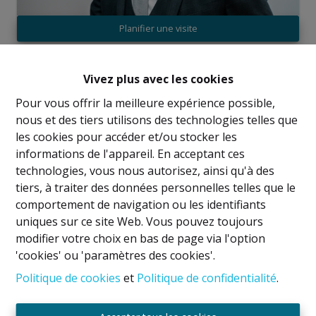
Planifier une visite
Vivez plus avec les cookies
1
110 m²
Pour vous offrir la meilleure expérience possible,
nous et des tiers utilisons des technologies telles que
les cookies pour accéder et/ou stocker les
En plein cœur du quartier Defacqz/Louise/Bailli et
informations de l'appareil. En acceptant ces
de nombreuses institutions, hôtels et bureaux,
technologies, vous nous autorisez, ainsi qu'à des
découvrez cette superbe opportunité commerciale
tiers, à traiter des données personnelles telles que le
située sur un emplacement de premier choix avec
comportement de navigation ou les identifiants
un fort passage piéton et automobile !
uniques sur ce site Web. Vous pouvez toujours
modifier votre choix en bas de page via l'option
Nous vous proposons la reprise d’un restaurant-bar
'cookies' ou 'paramètres des cookies'.
AVEC JARDIN, établie depuis plus de 20 ans et jouissant
d’une excellente notoriété auprès de sa clientèle de
Politique de cookies
et
Politique de confidentialité
.
quartier.