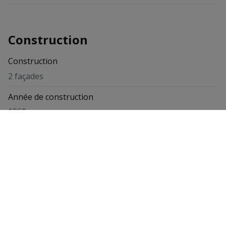
Construction
Construction
2 façades
Année de construction
1960
État du bien
Parfait état
Orientation façade arrière
Sud-ouest
Toit
Non communiqué