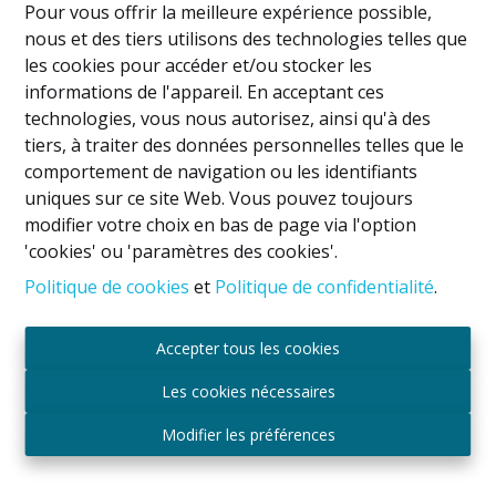
Pour vous offrir la meilleure expérience possible,
dégagée et SANS VIS-A-VIS sur un MAGNIFIQUE
nous et des tiers utilisons des technologies telles que
JARDIN de +/-350m² (uniquement à l'arrière),
les cookies pour accéder et/ou stocker les
agrémenté d'un splendide cerisier apportant charme et
informations de l'appareil. En acceptant ces
intimité à l'ensemble. Une cuisine bien équipée ouverte
technologies, vous nous autorisez, ainsi qu'à des
sur un bel espace à déjeuner et avec accès direct à un
tiers, à traiter des données personnelles telles que le
grand garage de +/-22m², lui-même relié au jardin.
comportement de navigation ou les identifiants
À l'extérieur, en plus du jardin, vous profiterez d'un
uniques sur ce site Web. Vous pouvez toujours
agréable espace détente avec plusieurs bancs ainsi que
modifier votre choix en bas de page via l'option
de deux cabanes de jardin, idéales pour le rangement
'cookies' ou 'paramètres des cookies'.
du matériel ou d'outillage et les amateurs de jardinage.
Politique de cookies
et
Politique de confidentialité
.
À l'avant, la maison vous accueil avec un jardin et une
belle allée privative permettant le stationnement de
deux véhicules en enfilade.
Accepter tous les cookies
Les cookies nécessaires
Au 1er étage :
Modifier les préférences
Un hall de nuit desservant trois belles chambres de
+/-15m², 9,5m² et 9m², ainsi qu'une salle de bains avec