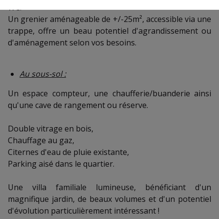
WC.
Un grenier aménageable de +/-25m², accessible via une
trappe, offre un beau potentiel d'agrandissement ou
d'aménagement selon vos besoins.
Au sous-sol :
Un espace compteur, une chaufferie/buanderie ainsi
qu'une cave de rangement ou réserve.
Double vitrage en bois,
Chauffage au gaz,
Citernes d'eau de pluie existante,
Parking aisé dans le quartier.
Une villa familiale lumineuse, bénéficiant d'un
magnifique jardin, de beaux volumes et d'un potentiel
d'évolution particulièrement intéressant !