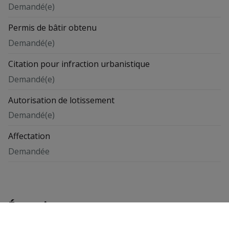
Demandé(e)
Permis de bâtir obtenu
Demandé(e)
Citation pour infraction urbanistique
Demandé(e)
Autorisation de lotissement
Demandé(e)
Affectation
Demandée
Énergie