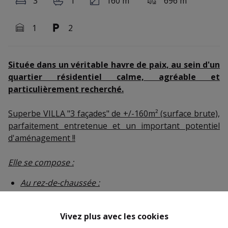
3
1
160 m²
696 m²
1
2
Située dans un véritable havre de paix, au sein d'un
quartier résidentiel calme, agréable et
particulièrement recherché.
Superbe VILLA "3 façades" de +/-160m² (surface brute),
parfaitement entretenue et un important potentiel
d'aménagement !!
Elle se compose :
Au rez-de-chaussée :
Un agréable hall d'entrée avec WC séparé, un spacieux
et très lumineux séjour de +/-34m² bénéficiant de
Vivez plus avec les cookies
grandes baies vitrées offrant une agréable vue