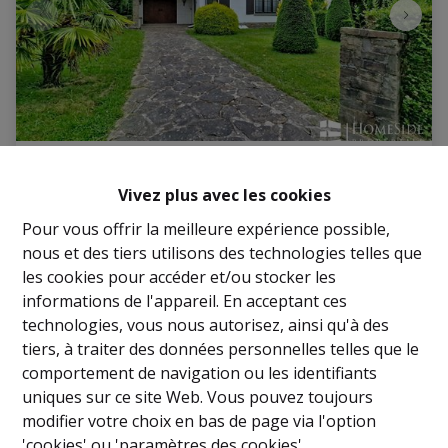
VILLA +/-160m² - 3CH + GRENIER + CAVE +
Vivez plus avec les cookies
GARAGE + JARDIN!!
Pour vous offrir la meilleure expérience possible,
Avenue des Tarins 36, 1950 Kraainem
|
Ref
: 
2995
nous et des tiers utilisons des technologies telles que
€ 539.000
les cookies pour accéder et/ou stocker les
informations de l'appareil. En acceptant ces
technologies, vous nous autorisez, ainsi qu'à des
3
1
160 m²
tiers, à traiter des données personnelles telles que le
comportement de navigation ou les identifiants
uniques sur ce site Web. Vous pouvez toujours
modifier votre choix en bas de page via l'option
'cookies' ou 'paramètres des cookies'.