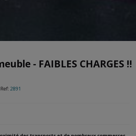
meuble - FAIBLES CHARGES !!
Ref:
2891
 proximité des transports et de nombreux commerces.