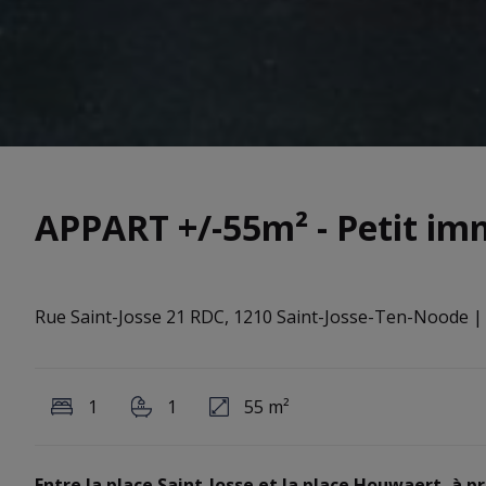
APPART +/-55m² - Petit im
Rue Saint-Josse 21 RDC, 1210 Saint-Josse-Ten-Noode
|
1
1
55 m²
Entre la place Saint-Josse et la place Houwaert, à