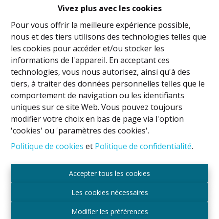
Vivez plus avec les cookies
très lumineux séjour (+/-25m²) attenant à une cuisine
équipée (four, taques, frigo/congélateur, évier,
Pour vous offrir la meilleure expérience possible,
placards), une belle chambre (+/-17m²).
nous et des tiers utilisons des technologies telles que
les cookies pour accéder et/ou stocker les
A l’entresol :
Non relié à l’appartement (il se trouve à
informations de l'appareil. En acceptant ces
l’entresol inférieur accessible via l’escalier des
technologies, vous nous autorisez, ainsi qu'à des
communs)
tiers, à traiter des données personnelles telles que le
Une belle salle de bains avec WC.
comportement de navigation ou les identifiants
uniques sur ce site Web. Vous pouvez toujours
Au sous-sol :
modifier votre choix en bas de page via l'option
Une cave (à aménager/réaliser)
'cookies' ou 'paramètres des cookies'.
Politique de cookies
et
Politique de confidentialité
.
Parlophonie,
Double vitrage PVC partout,
Chaudière au gaz à condensation,
Accepter tous les cookies
Les cookies nécessaires
Charges : +/-30€/mois (Électricité des communs,
assurance collective)
Modifier les préférences