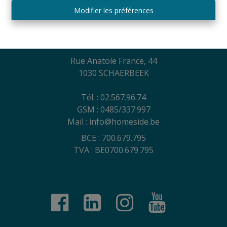
Conditions générales d´utilisation du site, charte sur
Modifier les préférences
la vie privée et politique de gestion des cookies
Contact
Rue Anatole France, 44
1030 SCHAERBEEK
Tél. : 02.567.96.74
GSM : 0485/337.997
Mail : info@homeside.be
BCE : 700.679.795
TVA : BE0700.679.795