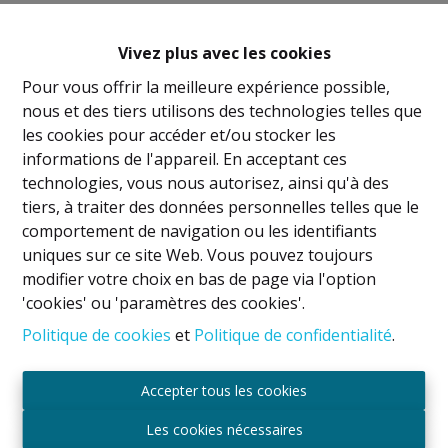
Vivez plus avec les cookies
Pour vous offrir la meilleure expérience possible,
nous et des tiers utilisons des technologies telles que
les cookies pour accéder et/ou stocker les
informations de l'appareil. En acceptant ces
Mentions légales
technologies, vous nous autorisez, ainsi qu'à des
tiers, à traiter des données personnelles telles que le
Titulaire IPI: David GUNEL
comportement de navigation ou les identifiants
Agent immobilier intermédiaire et régisseur
uniques sur ce site Web. Vous pouvez toujours
Agréé IPI sous le numéro 509.043 en Belgique
modifier votre choix en bas de page via l'option
'cookies' ou 'paramètres des cookies'.
Autorité de surveillance
IPI
Politique de cookies
et
Politique de confidentialité
.
Rue du Luxembourg 16B, 1000 Bruxelles, Belgique
Soumis au code de déontologie suivant l'arrêté royal
du 29
juin 2018
Accepter tous les cookies
RC Professionnelle et Cautionnement via Axa
Les cookies nécessaires
Belgium SA - Police n° 730.390.160