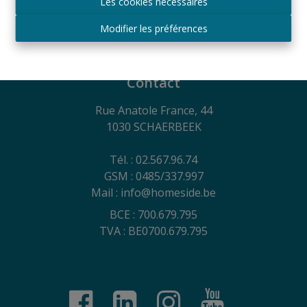
RC Professionnelle et Cautionnement via Axa
Les cookies nécessaires
Belgium SA - Police n° 730.390.160
Modifier les préférences
Conditions générales d´utilisation du site, charte sur
la vie privée et politique de gestion des cookies
Contact
Rue Anatole France, 44
1030 SCHAERBEEK
Tél. : 02.567.96.74
GSM : 0485/337.997
Mail : info@homeside.be
BCE : 700.679.795
TVA : BE0700.679.795