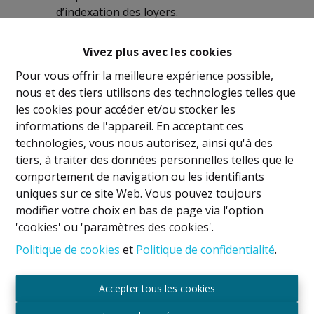
d’indexation des loyers.
Assurer la régularité des charges locatives et
leur bonne gestion.
Vivez plus avec les cookies
Pour vous offrir la meilleure expérience possible,
nous et des tiers utilisons des technologies telles que
les cookies pour accéder et/ou stocker les
informations de l'appareil. En acceptant ces
technologies, vous nous autorisez, ainsi qu'à des
Mentions légales
tiers, à traiter des données personnelles telles que le
comportement de navigation ou les identifiants
Titulaire IPI: David GUNEL
uniques sur ce site Web. Vous pouvez toujours
Agent immobilier intermédiaire et régisseur
modifier votre choix en bas de page via l'option
Agréé IPI sous le numéro 509.043 en Belgique
'cookies' ou 'paramètres des cookies'.
Autorité de surveillance
IPI
Politique de cookies
et
Politique de confidentialité
.
Rue du Luxembourg 16B, 1000 Bruxelles, Belgique
Soumis au code de déontologie suivant l'arrêté royal
Accepter tous les cookies
du 29
juin 2018