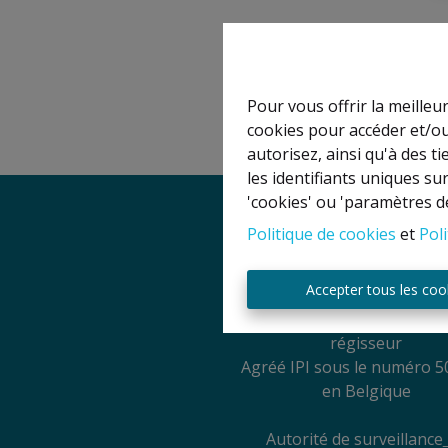
Pour vous offrir la meilleu
cookies pour accéder et/ou
autorisez, ainsi qu'à des 
les identifiants uniques su
'cookies' ou 'paramètres d
Politique de cookies
et
Poli
Mentions légal
Accepter tous les coo
Titulaire IPI: David GU
Agent immobilier intermédia
régisseur
Agréé IPI sous le numéro 5
en Belgique
Autorité de surveillance