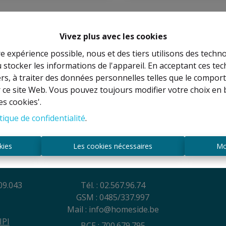
Vivez plus avec les cookies
re expérience possible, nous et des tiers utilisons des techno
 stocker les informations de l'appareil. En acceptant ces te
tiers, à traiter des données personnelles telles que le compo
r ce site Web. Vous pouvez toujours modifier votre choix en 
es cookies'.
tique de confidentialité
.
es
Contact
kies
Les cookies nécessaires
Mo
NEL
Rue Anatole France, 44
ire et
1030 SCHAERBEEK
09.043
Tél. : 02.567.96.74
GSM : 0485/337.997
Mail : info@homeside.be
IPI
BCE : 700.679.795