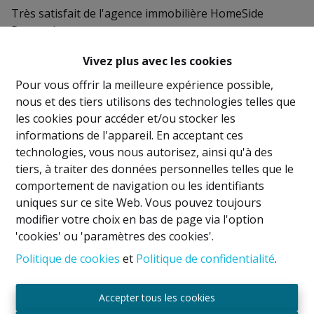
Très satisfait de l'agence immobilière HomeSide
Properties.
Que ce soit dans le privé ou le professionnel, je ne
Vivez plus avec les cookies
peux que recommander !
Pour vous offrir la meilleure expérience possible,
nous et des tiers utilisons des technologies telles que
les cookies pour accéder et/ou stocker les
informations de l'appareil. En acceptant ces
technologies, vous nous autorisez, ainsi qu'à des
Mentions légales
tiers, à traiter des données personnelles telles que le
comportement de navigation ou les identifiants
Titulaire IPI: David GUNEL
uniques sur ce site Web. Vous pouvez toujours
Agent immobilier intermédiaire et régisseur
modifier votre choix en bas de page via l'option
Agréé IPI sous le numéro 509.043 en Belgique
'cookies' ou 'paramètres des cookies'.
Politique de cookies
et
Politique de confidentialité
.
Autorité de surveillance
IPI
Rue du Luxembourg 16B, 1000 Bruxelles, Belgique
Accepter tous les cookies
Soumis au code de déontologie suivant l'arrêté royal