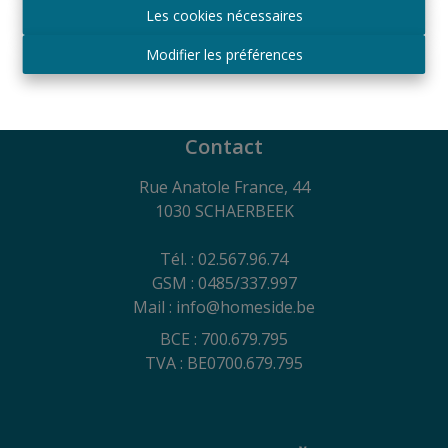
du 29
juin 2018
Les cookies nécessaires
RC Professionnelle et Cautionnement via Axa
Belgium SA - Police n° 730.390.160
Modifier les préférences
Conditions générales d´utilisation du site, charte sur
la vie privée et politique de gestion des cookies
Contact
Rue Anatole France, 44
1030 SCHAERBEEK
Tél. : 02.567.96.74
GSM : 0485/337.997
Mail : info@homeside.be
BCE : 700.679.795
TVA : BE0700.679.795