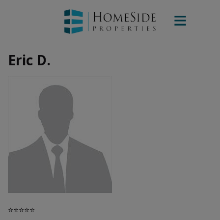
Eric D.
⭐⭐⭐⭐⭐