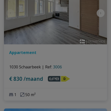
Appartement
1030 Schaarbeek
|
Ref
: 
3006
€ 830 /maand
1
50 m²