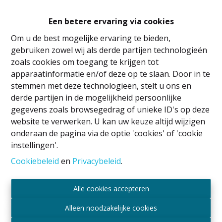
Een betere ervaring via cookies
Om u de best mogelijke ervaring te bieden,
gebruiken zowel wij als derde partijen technologieën
zoals cookies om toegang te krijgen tot
apparaatinformatie en/of deze op te slaan. Door in te
stemmen met deze technologieën, stelt u ons en
Wettelijke vermeldingen
derde partijen in de mogelijkheid persoonlijke
IPI
-houder: David GUNEL
gegevens zoals browsegedrag of unieke ID's op deze
Vastgoedmakelaar en rentmeester
website te verwerken. U kan uw keuze altijd wijzigen
Erkend door het BIV onder nummer 509.043 in
onderaan de pagina via de optie 'cookies' of 'cookie
België
instellingen'.
Toezichthoudende autoriteit BIV
Cookiebeleid
en
Privacybeleid
.
Luxemburgstraat 16B, 1000 Brussel, België
Onderworpen aan de deontologische code
Alle cookies accepteren
overeenkomstig het koninklijk besluit van 29 juni
2018
Alleen noodzakelijke cookies
Beroepsaansprakelijkheid en borgtocht via AXA