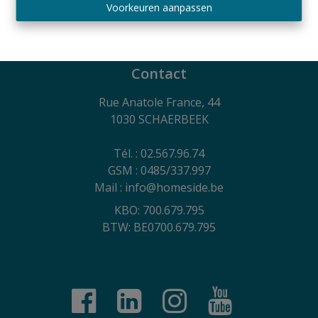
Belgium SA - polis nr. 730.390.160
Voorkeuren aanpassen
Algemene gebruiksvoorwaarden van de website,
privacycharter en cookiebeleid
Contact
Rue Anatole France, 44
1030 SCHAERBEEK
Tél. : 02.567.96.74
GSM : 0485/337.997
Mail : info@homeside.be
KBO: 700.679.795
BTW: BE0700.679.795