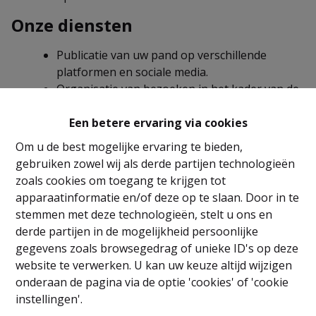
Onze diensten
Publicatie van uw pand op verschillende
platformen en sociale media.
Organisatie van bezoeken in het kader van de
verhuur
.
Een betere ervaring via cookies
Opstellen en ondertekenen van
huurcontracten volgens de geldende
Om u de best mogelijke ervaring te bieden,
wetgeving.
gebruiken zowel wij als derde partijen technologieën
Opmaak van
plaatsbeschrijvingen
bij in- en
zoals cookies om toegang te krijgen tot
uittrede door onze experts.
apparaatinformatie en/of deze op te slaan. Door in te
Ontvangst en opvolging van de huur,
stemmen met deze technologieën, stelt u ons en
jaarlijkse indexatie en beheer van
derde partijen in de mogelijkheid persoonlijke
wanbetalingen.
gegevens zoals browsegedrag of unieke ID's op deze
Beheer van lasten en facturen (syndicus,
website te verwerken. U kan uw keuze altijd wijzigen
onroerende voorheffing, verzekeringen,
onderaan de pagina via de optie 'cookies' of 'cookie
enz.).
instellingen'.
Coördinatie van werken en herstellingen