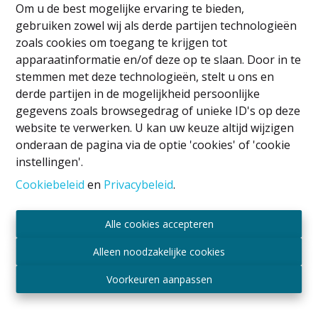
Om u de best mogelijke ervaring te bieden,
mis à disposition sur leur site respectif. Pour autant
gebruiken zowel wij als derde partijen technologieën
que vous ayez marqué votre accord, votre adresse
zoals cookies om toegang te krijgen tot
email pourra être utilisée par l’agence aux fins
apparaatinformatie en/of deze op te slaan. Door in te
précisées ci-dessus.
stemmen met deze technologieën, stelt u ons en
Les informations ne servent qu’à un usage interne et
derde partijen in de mogelijkheid persoonlijke
ne seront en conséquence jamais vendues à d'autres
gegevens zoals browsegedrag of unieke ID's op deze
personnes physiques ou morales liées ou pas à notre
website te verwerken. U kan uw keuze altijd wijzigen
société. Mais ces données seront communiquées, à la
onderaan de pagina via de optie 'cookies' of 'cookie
demande des autorités judiciaires ou des services de
instellingen'.
police, sans l'autorisation préalable de leur titulaire.
Cookiebeleid
en
Privacybeleid
.
Nous avons mis en place des mesures de sécurité
appropriées pour protéger la perte, l'usage abusif ou
l'altération des informations reçues sur notre site.
Alle cookies accepteren
Tous nos employés ayant accès à vos données ont un
Alleen noodzakelijke cookies
devoir de confidentialité stricte.
Vous disposez à tout moment du droit d'accès et de
Voorkeuren aanpassen
rectification à ces données ainsi que du droit
d'opposition, afin de vérifier leur exactitude et de faire