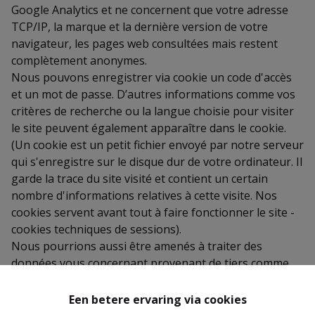
Google Analytics et ne concernent que votre adresse
TCP/IP, la marque et la dernière version de votre
navigateur, les pages web consultées mais restent
complètement anonymes.
Nous pouvons enregistrer via cookie un code d'accès
et un mot de passe. D’autres informations comme vos
critères de recherche ou la langue choisie pour visiter
le site peuvent également apparaître dans le cookie.
(Un cookie est un petit fichier envoyé par notre serveur
qui s'enregistre sur le disque dur de votre ordinateur. Il
garde la trace du site visité et contient un certain
nombre d'informations relatives à cette visite. Nos
cookies servent avant tout à faire fonctionner le site -
cookies techniques de sessions).
Nous pourrions aussi être amenés à traiter des
données vous concernant provenant de tiers comme
les médias (Immoweb, ImmoVlan, Logic-Immo, Réseaux
sociaux, ...). Celles-ci nous sont uniquement
Een betere ervaring via cookies
communiquées suite à une demande via les formulaires