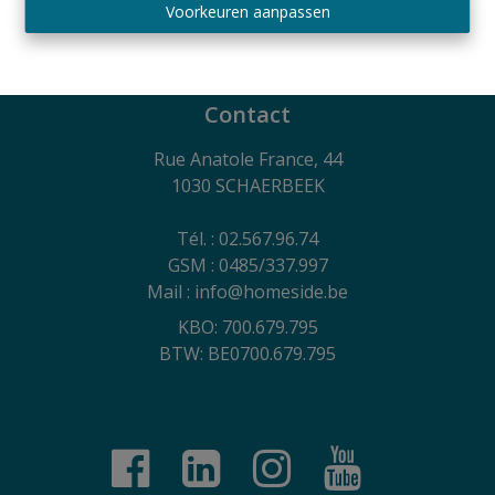
Belgium SA - polis nr. 730.390.160
Voorkeuren aanpassen
Algemene gebruiksvoorwaarden van de website,
privacycharter en cookiebeleid
Contact
Rue Anatole France, 44
1030 SCHAERBEEK
Tél. : 02.567.96.74
GSM : 0485/337.997
Mail : info@homeside.be
KBO: 700.679.795
BTW: BE0700.679.795