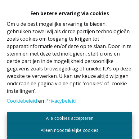
Een betere ervaring via cookies
Om u de best mogelijke ervaring te bieden,
gebruiken zowel wij als derde partijen technologieën
zoals cookies om toegang te krijgen tot
apparaatinformatie en/of deze op te slaan. Door in te
stemmen met deze technologieën, stelt u ons en
Wettelijke vermeldingen
derde partijen in de mogelijkheid persoonlijke
IPI
-houder: David GUNEL
gegevens zoals browsegedrag of unieke ID's op deze
Vastgoedmakelaar en rentmeester
website te verwerken. U kan uw keuze altijd wijzigen
Erkend door het BIV onder nummer 509.043 in
onderaan de pagina via de optie 'cookies' of 'cookie
België
instellingen'.
Toezichthoudende autoriteit BIV
Cookiebeleid
en
Privacybeleid
.
Luxemburgstraat 16B, 1000 Brussel, België
Onderworpen aan de deontologische code
Alle cookies accepteren
overeenkomstig het koninklijk besluit van 29 juni
2018
Alleen noodzakelijke cookies
Beroepsaansprakelijkheid en borgtocht via AXA