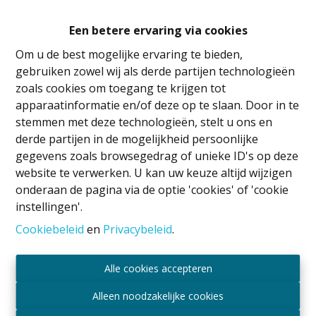
woning indien nodig.
Een betere ervaring via cookies
Om u de best mogelijke ervaring te bieden,
gebruiken zowel wij als derde partijen technologieën
zoals cookies om toegang te krijgen tot
apparaatinformatie en/of deze op te slaan. Door in te
stemmen met deze technologieën, stelt u ons en
Wettelijke vermeldingen
derde partijen in de mogelijkheid persoonlijke
IPI
-houder: David GUNEL
gegevens zoals browsegedrag of unieke ID's op deze
Vastgoedmakelaar en rentmeester
website te verwerken. U kan uw keuze altijd wijzigen
Erkend door het BIV onder nummer 509.043 in
onderaan de pagina via de optie 'cookies' of 'cookie
België
instellingen'.
Toezichthoudende autoriteit BIV
Cookiebeleid
en
Privacybeleid
.
Luxemburgstraat 16B, 1000 Brussel, België
Onderworpen aan de deontologische code
Alle cookies accepteren
overeenkomstig het koninklijk besluit van 29 juni
2018
Alleen noodzakelijke cookies
Beroepsaansprakelijkheid en borgtocht via AXA