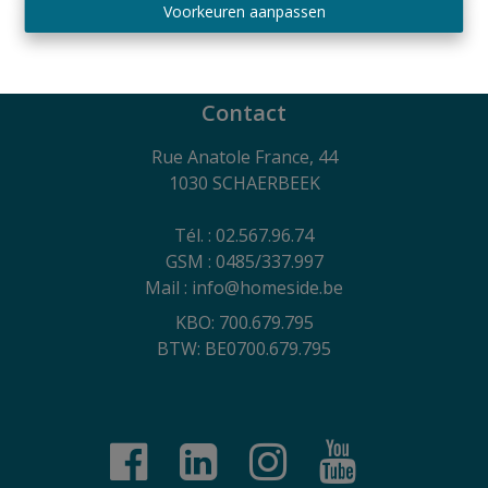
Belgium SA - polis nr. 730.390.160
Voorkeuren aanpassen
Algemene gebruiksvoorwaarden van de website,
privacycharter en cookiebeleid
Contact
Rue Anatole France, 44
1030 SCHAERBEEK
Tél. : 02.567.96.74
GSM : 0485/337.997
Mail : info@homeside.be
KBO: 700.679.795
BTW: BE0700.679.795