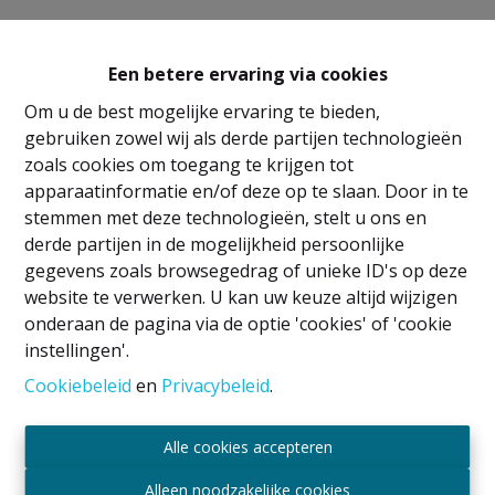
Een betere ervaring via cookies
Om u de best mogelijke ervaring te bieden,
gebruiken zowel wij als derde partijen technologieën
zoals cookies om toegang te krijgen tot
apparaatinformatie en/of deze op te slaan. Door in te
stemmen met deze technologieën, stelt u ons en
derde partijen in de mogelijkheid persoonlijke
Wettelijke vermeldingen
gegevens zoals browsegedrag of unieke ID's op deze
IPI
-houder: David GUNEL
website te verwerken. U kan uw keuze altijd wijzigen
Vastgoedmakelaar en rentmeester
onderaan de pagina via de optie 'cookies' of 'cookie
Erkend door het BIV onder nummer 509.043 in
instellingen'.
België
Cookiebeleid
en
Privacybeleid
.
Toezichthoudende autoriteit BIV
Luxemburgstraat 16B, 1000 Brussel, België
Alle cookies accepteren
Onderworpen aan de deontologische code
overeenkomstig het koninklijk besluit van 29 juni
Alleen noodzakelijke cookies