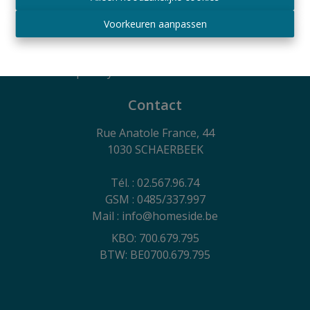
2018
Beroepsaansprakelijkheid en borgtocht via AXA
Voorkeuren aanpassen
Belgium SA - polis nr. 730.390.160
Algemene gebruiksvoorwaarden van de website,
privacycharter en cookiebeleid
Contact
Rue Anatole France, 44
1030 SCHAERBEEK
Tél. : 02.567.96.74
GSM : 0485/337.997
Mail : info@homeside.be
KBO: 700.679.795
BTW: BE0700.679.795