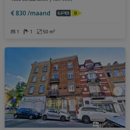
€ 830 /maand
1
1
50 m²