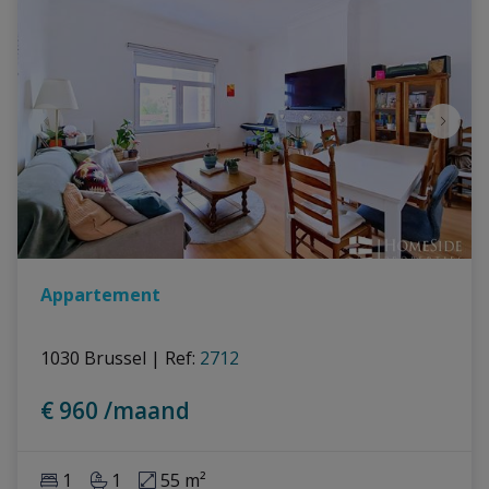
Appartement
1030 Brussel
|
Ref
: 
2712
€ 960 /maand
1
1
55 m²