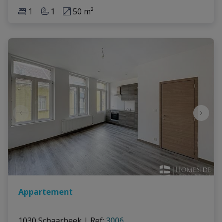
1
1
50 m²
Appartement
1030 Schaarbeek
|
Ref
: 
3006