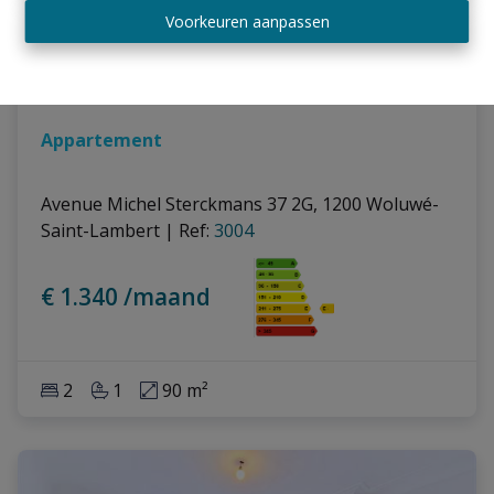
Voorkeuren aanpassen
Appartement
Avenue Michel Sterckmans 37 2G, 1200 Woluwé-
Saint-Lambert
|
Ref
: 
3004
€ 1.340 /maand
2
1
90 m²