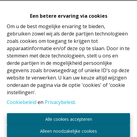
Appartement
Een betere ervaring via cookies
Rue de l'Agriculture 70 ET1, 1030 Schaarbeek
|
Om u de best mogelijke ervaring te bieden,
Ref
: 
3005
gebruiken zowel wij als derde partijen technologieën
zoals cookies om toegang te krijgen tot
€ 715 /maand
apparaatinformatie en/of deze op te slaan. Door in te
stemmen met deze technologieën, stelt u ons en
derde partijen in de mogelijkheid persoonlijke
1
1
35 m²
gegevens zoals browsegedrag of unieke ID's op deze
website te verwerken. U kan uw keuze altijd wijzigen
onderaan de pagina via de optie 'cookies' of 'cookie
instellingen'.
Cookiebeleid
en
Privacybeleid
.
Alle cookies accepteren
Alleen noodzakelijke cookies