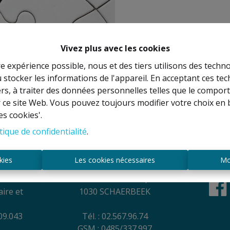
Vivez plus avec les cookies
re expérience possible, nous et des tiers utilisons des techno
 stocker les informations de l'appareil. En acceptant ces te
À Vend
tiers, à traiter des données personnelles telles que le compo
r ce site Web. Vous pouvez toujours modifier votre choix en 
es cookies'.
tique de confidentialité
.
es
Contact
kies
Les cookies nécessaires
Mo
NEL
Rue Anatole France, 44
ire et
1030 SCHAERBEEK
09.043
Tél. : 02.567.96.74
GSM : 0485/337.997