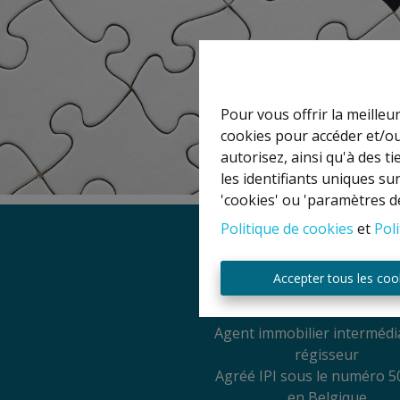
Pour vous offrir la meilleu
cookies pour accéder et/ou
autorisez, ainsi qu'à des 
les identifiants uniques su
'cookies' ou 'paramètres d
Politique de cookies
et
Poli
Mentions légal
Accepter tous les coo
Titulaire IPI: David GU
Agent immobilier intermédia
régisseur
Agréé IPI sous le numéro 5
en Belgique