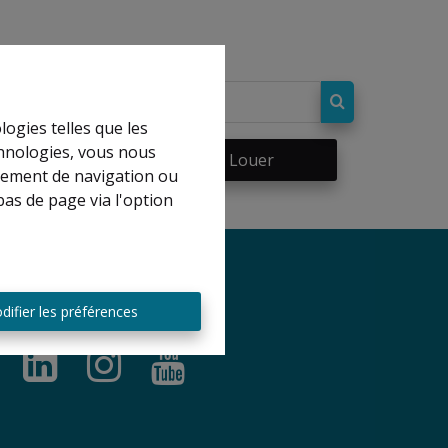
logies telles que les
chnologies, vous nous
re
À Louer
rtement de navigation ou
bas de page via l'option
difier les préférences