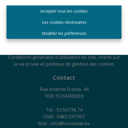
Agréé IPI sous le numéro 509.043 en Belgique
Accepter tous les cookies
Autorité de surveillance
IPI
Les cookies nécessaires
Rue du Luxembourg 16B, 1000 Bruxelles, Belgique
Soumis au code de déontologie suivant l'arrêté royal
Modifier les préférences
du 29
juin 2018
RC Professionnelle et Cautionnement via Axa
Belgium SA - Police n° 730.390.160
Conditions générales d´utilisation du site, charte sur
la vie privée et politique de gestion des cookies
Contact
Rue Anatole France, 44
1030 SCHAERBEEK
Tél. : 02.567.96.74
GSM : 0485/337.997
Mail : info@homeside.be