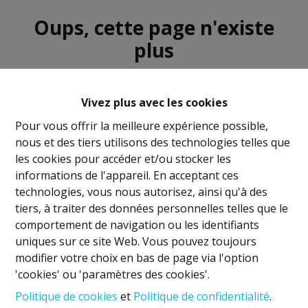
Oups, cette page n'existe
plus
Vivez plus avec les cookies
Pour vous offrir la meilleure expérience possible,
nous et des tiers utilisons des technologies telles que
À Vendre
À Louer
les cookies pour accéder et/ou stocker les
informations de l'appareil. En acceptant ces
technologies, vous nous autorisez, ainsi qu'à des
tiers, à traiter des données personnelles telles que le
comportement de navigation ou les identifiants
uniques sur ce site Web. Vous pouvez toujours
Mentions légales
modifier votre choix en bas de page via l'option
'cookies' ou 'paramètres des cookies'.
Titulaire IPI: David GUNEL
Politique de cookies
et
Politique de confidentialité
.
Agent immobilier intermédiaire et régisseur