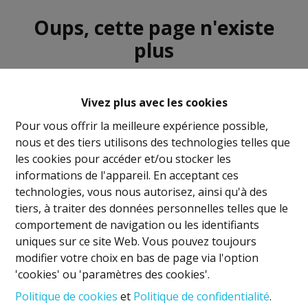
Oups, cette page n'existe
plus
Vivez plus avec les cookies
Pour vous offrir la meilleure expérience possible,
nous et des tiers utilisons des technologies telles que
À Vendre
À Louer
les cookies pour accéder et/ou stocker les
informations de l'appareil. En acceptant ces
technologies, vous nous autorisez, ainsi qu'à des
tiers, à traiter des données personnelles telles que le
comportement de navigation ou les identifiants
uniques sur ce site Web. Vous pouvez toujours
Mentions légales
modifier votre choix en bas de page via l'option
'cookies' ou 'paramètres des cookies'.
Titulaire IPI: David GUNEL
Politique de cookies
et
Politique de confidentialité
.
Agent immobilier intermédiaire et régisseur