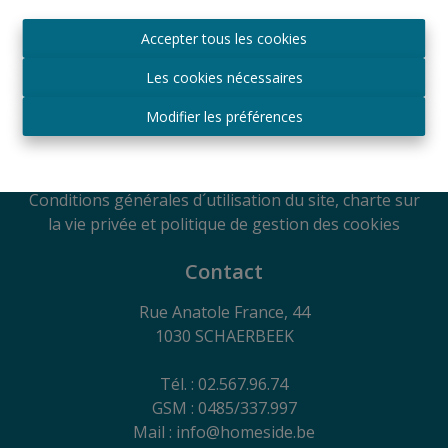
Agréé IPI sous le numéro 509.043 en Belgique
Accepter tous les cookies
Autorité de surveillance
IPI
Les cookies nécessaires
Rue du Luxembourg 16B, 1000 Bruxelles, Belgique
Soumis au code de déontologie suivant l'arrêté royal
Modifier les préférences
du 29
juin 2018
RC Professionnelle et Cautionnement via Axa
Belgium SA - Police n° 730.390.160
Conditions générales d´utilisation du site, charte sur
la vie privée et politique de gestion des cookies
Contact
Rue Anatole France, 44
1030 SCHAERBEEK
Tél. : 02.567.96.74
GSM : 0485/337.997
Mail : info@homeside.be