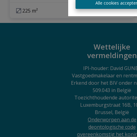
Alle cookies accepte
225 m²
Wettelijke
vermeldingen
IPI
-houder: David GUN
Vastgoedmakelaar en rentm
Erkend door het BIV onder
509.043 in België
Toezichthoudende autorite
Luxemburgstraat 16B, 1
Brussel, België
Onderworpen aan de
deontologische code
overeenkomstig het konin