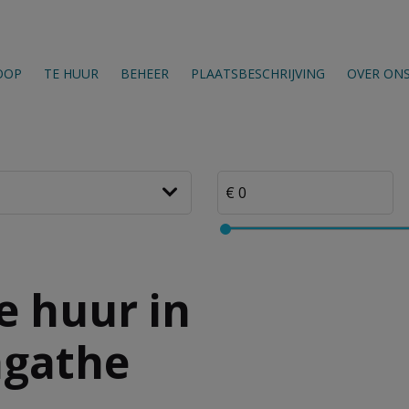
OOP
TE HUUR
BEHEER
PLAATSBESCHRIJVING
OVER ON
e huur in
agathe