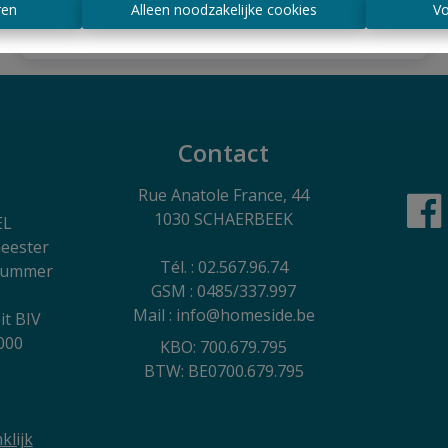
ren
Alleen noodzakelijke cookies
Vo
65 m²
Contact
Rue Anatole France, 44
1030 SCHAERBEEK
EL
eester
Tél. : 02.567.96.74
 nummer
GSM : 0485/337.997
Mail : info@homeside.be
it BIV
000
KBO: 700.679.795
BTW: BE0700.679.795
klijk