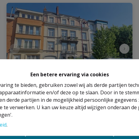
Een betere ervaring via cookies
aring te bieden, gebruiken zowel wij als derde partijen tec
 apparaatinformatie en/of deze op te slaan. Door in te ste
Bureauruimte(s)
 en derde partijen in de mogelijkheid persoonlijke gegeven
e te verwerken. U kan uw keuze altijd wijzigen onderaan de 
ngen'.
1082 Berchem-Sainte-Agathe
|
Ref
: 
2687
eid
.
€ 700 /maand