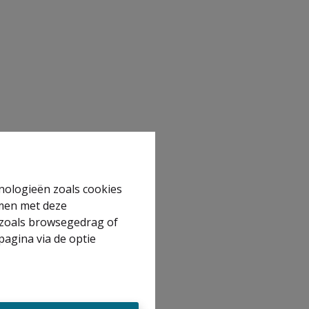
hnologieën zoals cookies
mmen met deze
s zoals browsegedrag of
pagina via de optie