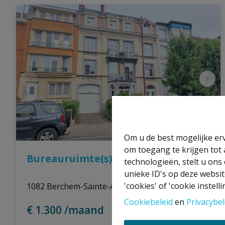
Om u de best mogelijke erv
om toegang te krijgen tot
Bureauruimte(s)
technologieën, stelt u ons
unieke ID's op deze websit
'cookies' of 'cookie instelli
1082 Berchem-Sainte-Agathe
|
Ref
: 
2694
Cookiebeleid
en
Privacybel
€ 1.300 /maand