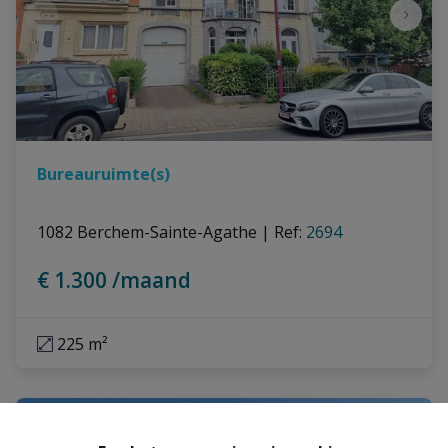
Bureauruimte(s)
1082 Berchem-Sainte-Agathe
|
Ref
: 
2694
€ 1.300 /maand
225 m²