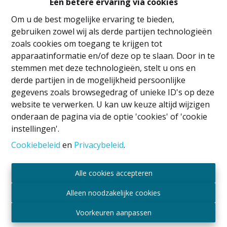
Een betere ervaring via cookies
Om u de best mogelijke ervaring te bieden,
gebruiken zowel wij als derde partijen technologieën
zoals cookies om toegang te krijgen tot
apparaatinformatie en/of deze op te slaan. Door in te
stemmen met deze technologieën, stelt u ons en
derde partijen in de mogelijkheid persoonlijke
gegevens zoals browsegedrag of unieke ID's op deze
website te verwerken. U kan uw keuze altijd wijzigen
onderaan de pagina via de optie 'cookies' of 'cookie
instellingen'.
Bureauruimte(s)
Cookiebeleid
en
Privacybeleid
.
1082 Berchem-Sainte-Agathe
|
Ref
: 
2687
Alle cookies accepteren
€ 700 /maand
Alleen noodzakelijke cookies
Voorkeuren aanpassen
65 m²