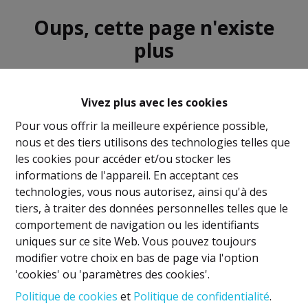
Oups, cette page n'existe
plus
Vivez plus avec les cookies
Pour vous offrir la meilleure expérience possible,
nous et des tiers utilisons des technologies telles que
À Vendre
À Louer
les cookies pour accéder et/ou stocker les
informations de l'appareil. En acceptant ces
technologies, vous nous autorisez, ainsi qu'à des
tiers, à traiter des données personnelles telles que le
comportement de navigation ou les identifiants
uniques sur ce site Web. Vous pouvez toujours
Mentions légales
modifier votre choix en bas de page via l'option
'cookies' ou 'paramètres des cookies'.
Titulaire IPI: David GUNEL
Politique de cookies
et
Politique de confidentialité
.
Agent immobilier intermédiaire et régisseur