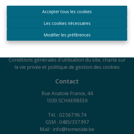
Agréé IPI sous le numéro 509.043 en Belgique
Accepter tous les cookies
Autorité de surveillance
IPI
Les cookies nécessaires
Rue du Luxembourg 16B, 1000 Bruxelles, Belgique
Soumis au code de déontologie suivant l'arrêté royal
Modifier les préférences
du 29
juin 2018
RC Professionnelle et Cautionnement via Axa
Belgium SA - Police n° 730.390.160
Conditions générales d´utilisation du site, charte sur
la vie privée et politique de gestion des cookies
Contact
Rue Anatole France, 44
1030 SCHAERBEEK
Tél. : 02.567.96.74
GSM : 0485/337.997
Mail : info@homeside.be