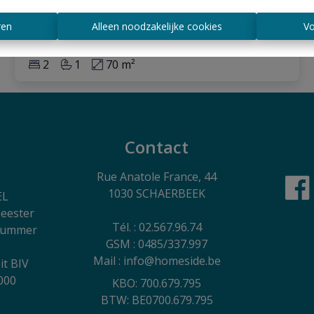
€ 175.000
ren
Alleen noodzakelijke cookies
Vo
2
1
70 m²
Contact
Rue Anatole France, 44
1030 SCHAERBEEK
EL
eester
Tél. : 02.567.96.74
 nummer
GSM : 0485/337.997
Mail : info@homeside.be
it BIV
000
KBO: 700.679.795
BTW: BE0700.679.795