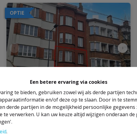
OPTIE
Een betere ervaring via cookies
aring te bieden, gebruiken zowel wij als derde partijen tec
Appartement
 apparaatinformatie en/of deze op te slaan. Door in te ste
 en derde partijen in de mogelijkheid persoonlijke gegeven
Avenue Brigade Piron 147 ET1, 1080 
e te verwerken. U kan uw keuze altijd wijzigen onderaan de 
Molenbeek-Saint-Jean
|
Ref
: 
2863
ngen'.
eid
.