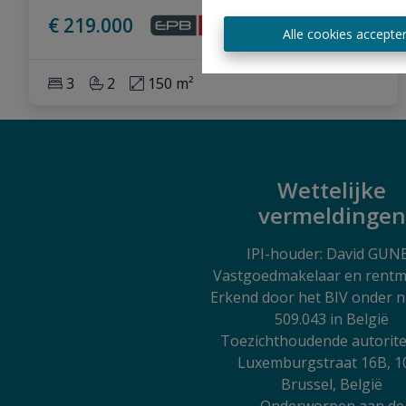
€ 219.000
Alle cookies accepte
3
2
150 m²
Wettelijke
vermeldingen
IPI
-houder: David GUN
Vastgoedmakelaar en rentm
Erkend door het BIV onder
509.043 in België
Toezichthoudende autorite
Luxemburgstraat 16B, 1
Brussel, België
Onderworpen aan de