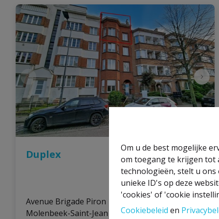
Om u de best mogelijke erv
Duplex
om toegang te krijgen tot
technologieën, stelt u ons
unieke ID's op deze websit
'cookies' of 'cookie instelli
Avenue Brigade Piron 147 ET3-4, 1080 
Cookiebeleid
en
Privacybel
Molenbeek-Saint-Jean
|
Ref
: 
2867