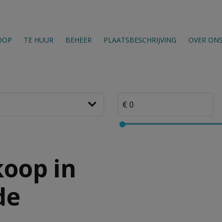
OOP
TE HUUR
BEHEER
PLAATSBESCHRIJVING
OVER ON
oop in
de