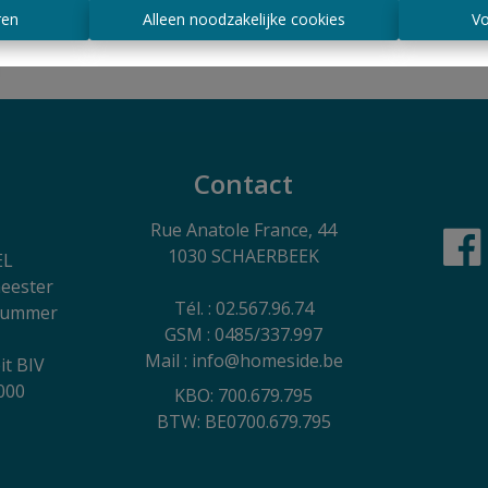
ren
Alleen noodzakelijke cookies
Vo
Contact
Rue Anatole France, 44
1030 SCHAERBEEK
EL
eester
Tél. : 02.567.96.74
 nummer
GSM : 0485/337.997
Mail : info@homeside.be
it BIV
000
KBO: 700.679.795
BTW: BE0700.679.795