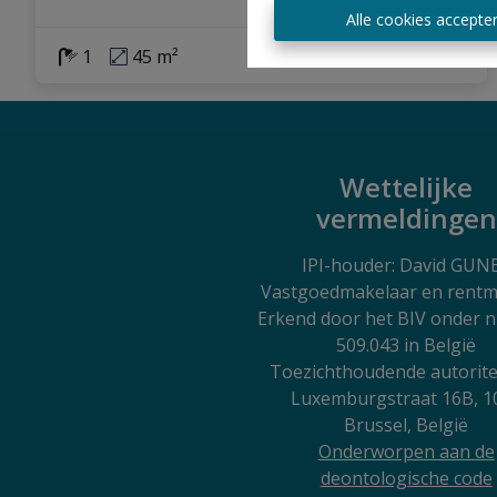
Alle cookies accepte
1
45 m²
Wettelijke
vermeldingen
IPI
-houder: David GUN
Vastgoedmakelaar en rentm
Erkend door het BIV onder
509.043 in België
Toezichthoudende autorite
Luxemburgstraat 16B, 1
Brussel, België
Onderworpen aan de
deontologische code