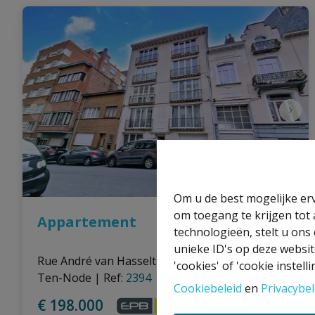
Om u de best mogelijke erv
om toegang te krijgen tot
Appartement
technologieën, stelt u ons
unieke ID's op deze websit
Rue André van Hasselt 13 2D, 1210 Sint-Joost-
'cookies' of 'cookie instelli
Ten-Node
|
Ref
: 
2394
Cookiebeleid
en
Privacybel
€ 198.000