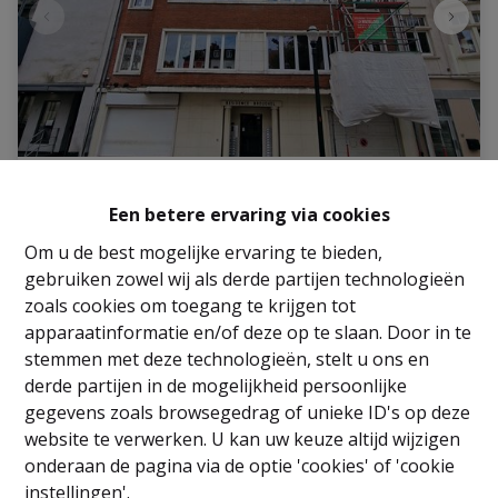
Parking / Garage
Een betere ervaring via cookies
Om u de best mogelijke ervaring te bieden,
Quai aux Pierres de Taille 11, 1000 Bruxelles
|
gebruiken zowel wij als derde partijen technologieën
Ref
: 
2842
zoals cookies om toegang te krijgen tot
€ 49.000
apparaatinformatie en/of deze op te slaan. Door in te
stemmen met deze technologieën, stelt u ons en
derde partijen in de mogelijkheid persoonlijke
27 m²
gegevens zoals browsegedrag of unieke ID's op deze
website te verwerken. U kan uw keuze altijd wijzigen
onderaan de pagina via de optie 'cookies' of 'cookie
instellingen'.